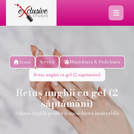

Acasă
Servicii
Manichiură & Pedichiură


Retuș unghii cu gel (2 săptămâni)
Retuș unghii cu gel (2
săptămâni)
Soluția rapidă pentru o manichiură impecabilă