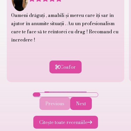
Oameni drăguți , amabili și mereu care îți sar în
ajutor în anumite situații . Au un profesionalism
care te face să te reîntorci cu drag ! Recomand cu
încredere !
Coafor

Previous
Next
Citește toate recenziile
