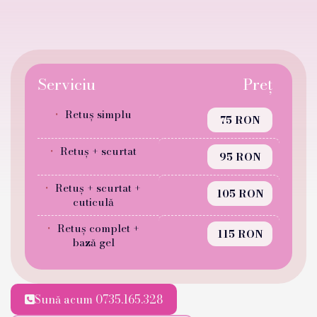
Serviciu
Preț
Retuș simplu
75 RON
Retuș + scurtat
95 RON
Retuș + scurtat +
105 RON
cuticulă
Retuș complet +
115 RON
bază gel
Sună acum 0735.165.328
