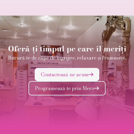
Oferă-ți timpul pe care îl meriți
Bucură-te de clipe de îngrijire, relaxare și frumusețe.
Contactează-ne acum

Programează-te prin Mero
