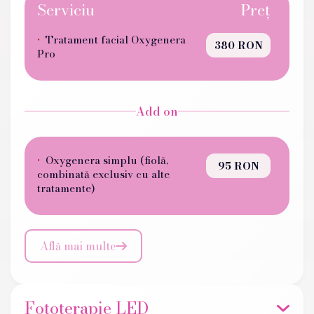
Serviciu
Preț
Tratament facial Oxygenera
380 RON
Pro
Add on
Oxygenera simplu (fiolă,
95 RON
combinată exclusiv cu alte
tratamente)
Află mai multe

Fototerapie LED