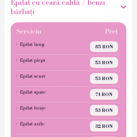
Epilat cu ceară caldă / benzi –
bărbați
Serviciu
Preț
Epilat lung
85 RON
Epilat piept
53 RON
Epilat scurt
53 RON
Epilat spate
74 RON
Epilat brațe
53 RON
Epilat axile
32 RON