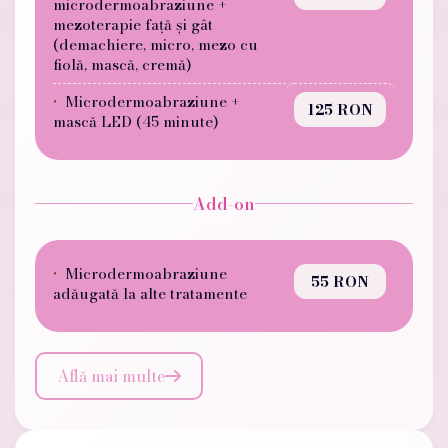
microdermoabraziune +
mezoterapie față și gât
(demachiere, micro, mezo cu
fiolă, mască, cremă)
Microdermoabraziune +
125 RON
mască LED (45 minute)
Add-on
Microdermoabraziune
55 RON
adăugată la alte tratamente
Află mai multe
