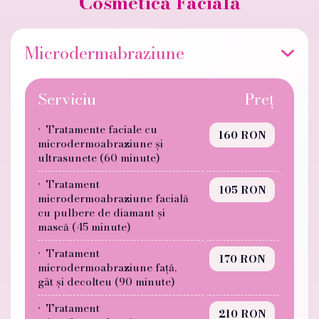
Cosmetică Facială
Microdermabraziune
Serviciu
Preț
Tratamente faciale cu
160 RON
microdermoabraziune și
ultrasunete (60 minute)
Tratament
105 RON
microdermoabraziune facială
cu pulbere de diamant și
mască (45 minute)
Tratament
170 RON
microdermoabraziune față,
gât și decolteu (90 minute)
Tratament
210 RON