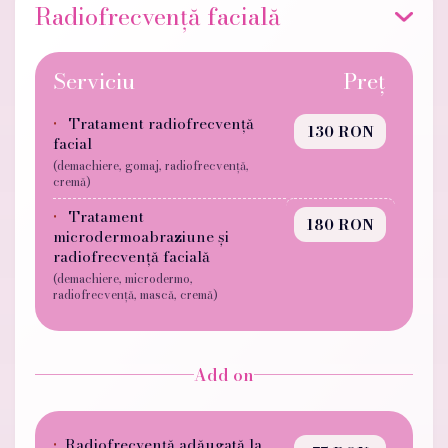
Radiofrecvență facială
Serviciu
Preț
Tratament radiofrecvență
130 RON
facial
(demachiere, gomaj, radiofrecvență,
cremă)
Tratament
180 RON
microdermoabraziune și
radiofrecvență facială
(demachiere, microdermo,
radiofrecvență, mască, cremă)
Add on
Radiofrecvență adăugată la