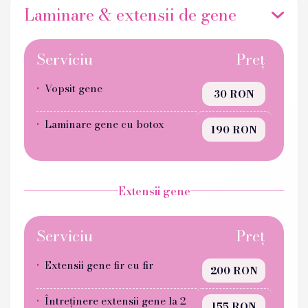
Laminare & extensii de gene
Serviciu
Preț
Vopsit gene
30 RON
Laminare gene cu botox
190 RON
Extensii gene
Serviciu
Preț
Extensii gene fir cu fir
200 RON
Întreținere extensii gene la 2
155 RON