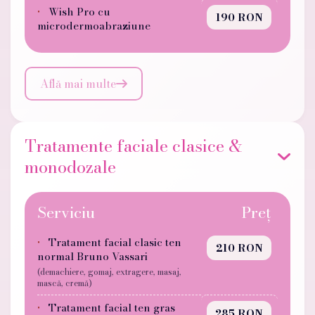
Wish Pro cu
190 RON
microdermoabraziune
Află mai multe

Tratamente faciale clasice &
monodozale
Serviciu
Preț
Tratament facial clasic ten
210 RON
normal Bruno Vassari
(demachiere, gomaj, extragere, masaj,
mască, cremă)
Tratament facial ten gras
285 RON