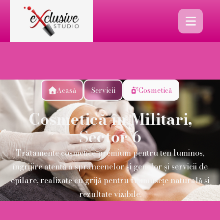

Acasă
Servicii
Cosmetică


Cosmetică în Militari,
Sector 6
Tratamente cosmetice premium pentru ten luminos,
îngrijire atentă a sprâncenelor și genelor și servicii de
epilare, realizate cu grijă pentru frumusețe naturală și
rezultate vizibile.