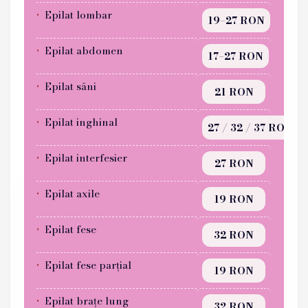
Epilat lombar
19–27 RON
Epilat abdomen
17–27 RON
Epilat sâni
21 RON
Epilat inghinal
27 / 32 / 37 RON
Epilat interfesier
27 RON
Epilat axile
19 RON
Epilat fese
32 RON
Epilat fese parțial
19 RON
Epilat brațe lung
32 RON