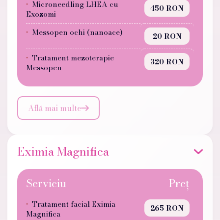
Microneedling LHEA cu
450 RON
Exozomi
Messopen ochi (nanoace)
20 RON
Tratament mezoterapie
320 RON
Messopen
Află mai multe

Eximia Magnifica
Serviciu
Preț
Tratament facial Eximia
265 RON
Magnifica