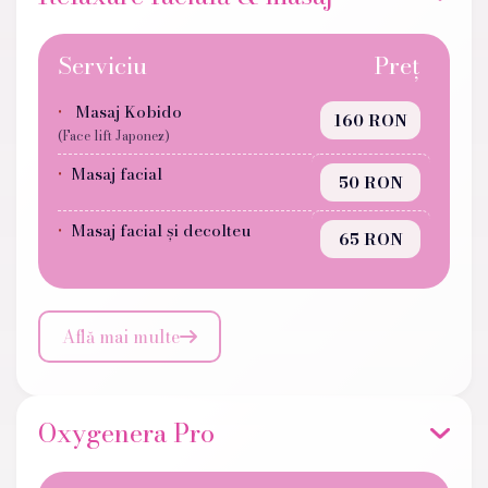
Serviciu
Preț
Masaj Kobido
160 RON
(Face lift Japonez)
Masaj facial
50 RON
Masaj facial și decolteu
65 RON
Află mai multe

Oxygenera Pro