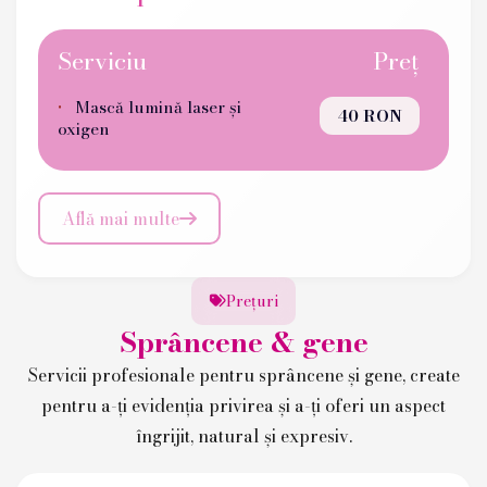
Serviciu
Preț
Mască lumină laser și
40 RON
oxigen
Află mai multe

Prețuri

Sprâncene & gene
Servicii profesionale pentru sprâncene și gene, create
pentru a-ți evidenția privirea și a-ți oferi un aspect
îngrijit, natural și expresiv.