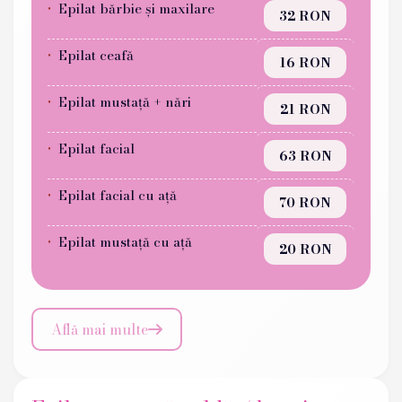
Epilat bărbie și maxilare
32 RON
Epilat ceafă
16 RON
Epilat mustață + nări
21 RON
Epilat facial
63 RON
Epilat facial cu ață
70 RON
Epilat mustață cu ață
20 RON
Află mai multe
