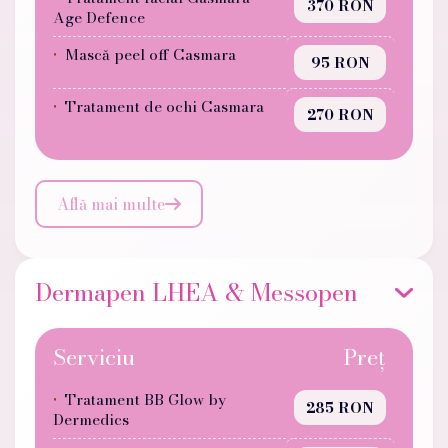
370 RON
Age Defence
Mască peel off Casmara
95 RON
Tratament de ochi Casmara
270 RON
Află mai multe

Dermapen LHEA & Messopen
Serviciu
Preț
Tratament BB Glow by
285 RON
Dermedics