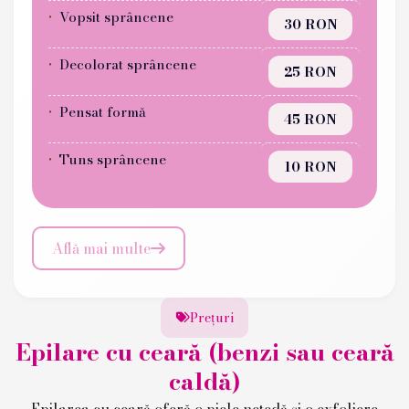
Vopsit sprâncene
30 RON
Decolorat sprâncene
25 RON
Pensat formă
45 RON
Tuns sprâncene
10 RON
Află mai multe

Prețuri

Epilare cu ceară (benzi sau ceară
caldă)
Epilarea cu ceară oferă o piele netedă și o exfoliere