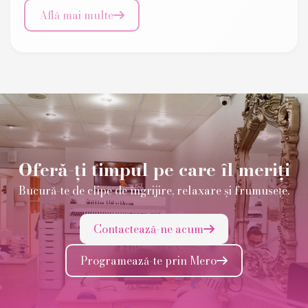
Află mai multe

Oferă-ți timpul pe care îl meriți
Bucură-te de clipe de îngrijire, relaxare și frumusețe.
Contactează-ne acum

Programează-te prin Mero
