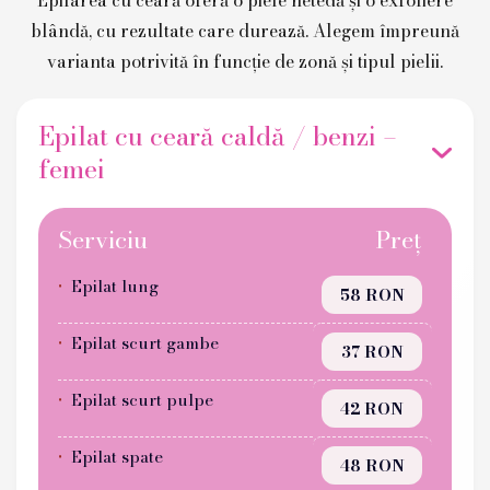
blândă, cu rezultate care durează. Alegem împreună
varianta potrivită în funcție de zonă și tipul pielii.
Epilat cu ceară caldă / benzi –
femei
Serviciu
Preț
Epilat lung
58 RON
Epilat scurt gambe
37 RON
Epilat scurt pulpe
42 RON
Epilat spate
48 RON