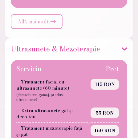
Află mai multe

Ultrasunete & Mezoterapie
Serviciu
Preț
Tratament facial cu
115 RON
ultrasunete (60 minute)
(demachiere, gomaj, produs,
ultrasunete)
Extra ultrasunete gât și
55 RON
decolteu
Tratament mezoterapie față
160 RON
și gât