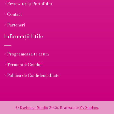
>
Review-uri și Portofoliu
>
Contact
>
Parteneri
Informații Utile
>
Programează-te acum
>
Termeni și Condiții
>
Politica de Confidențialitate
0735.165.328

©
Exclusive Studio
2026. Realizat de
FA Studios.