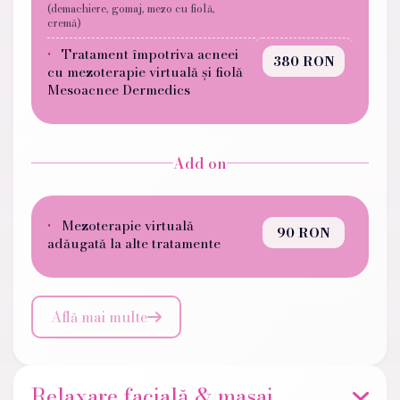
(demachiere, gomaj, mezo cu fiolă,
cremă)
Tratament împotriva acneei
380 RON
cu mezoterapie virtuală și fiolă
Mesoacnee Dermedics
Add on
Mezoterapie virtuală
90 RON
adăugată la alte tratamente
Află mai multe

Relaxare facială & masaj