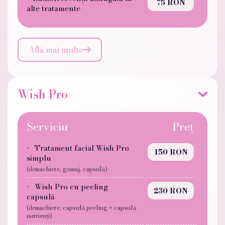
75 RON
alte tratamente
Află mai multe

Wish Pro
Serviciu
Preț
Tratament facial Wish Pro
150 RON
simplu
(demachiere, gomaj, capsulă)
Wish Pro cu peeling
230 RON
capsulă
(demachiere, capsulă peeling + capsulă
nutrienți)