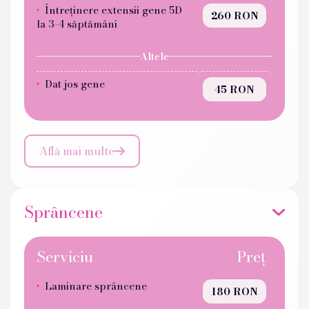
Întreținere extensii gene 5D
260 RON
la 3-4 săptămâni
Altele
Dat jos gene
45 RON
Află mai multe

Sprâncene
Serviciu
Preț
Laminare sprâncene
180 RON