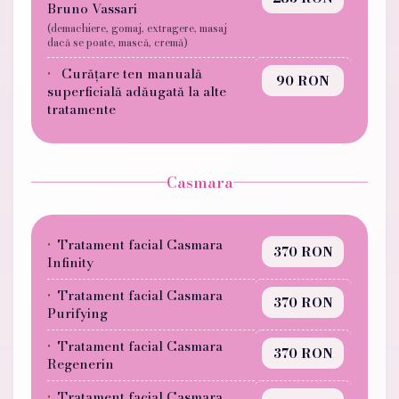
Bruno Vassari
(demachiere, gomaj, extragere, masaj
dacă se poate, mască, cremă)
Curățare ten manuală
90 RON
superficială adăugată la alte
tratamente
Casmara
Tratament facial Casmara
370 RON
Infinity
Tratament facial Casmara
370 RON
Purifying
Tratament facial Casmara
370 RON
Regenerin
Tratament facial Casmara