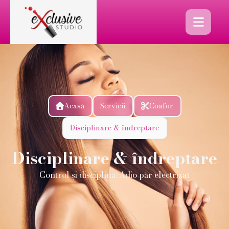

Acasă
Servicii
Coafor


Disciplinare & îndreptare
Disciplinare & îndreptare
Control și disciplină: Adio păr electrizat