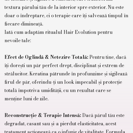
textura părului tău de la interior spre exterior. Nu este
doar o îndreptare, ci o terapie care îți salvează timpul în
fiecare dimineață.
Iată cum adaptăm ritualul Hair Evolution pentru
nevoile tale:
Efect de Oglindă & Netezire Totală:
Pentru tine, dacă
îți dorești un păr perfect drept, disciplinat și extrem de
strălucitor. Keratina pătrunde în profunzime și sigilează
firul de păr, oferindu-ți un look impecabil și protecție
totală împotriva umidității, cu un rezultat care se
menține luni de zile.
Reconstrucție & Terapie Intensă:
Dacă părul tău este
degradat, casant sau și-a pierdut elasticitatea, acest
tratament acționează ca o infuzie de vitalitate. Formula