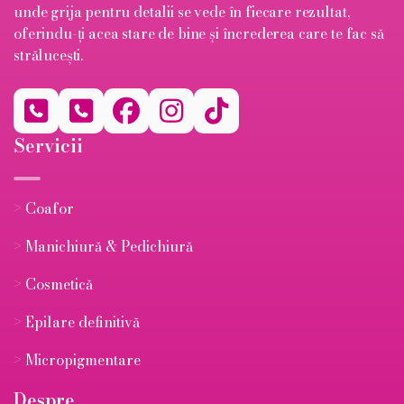
unde grija pentru detalii se vede în fiecare rezultat,
oferindu-ți acea stare de bine și încrederea care te fac să
strălucești.





Servicii
>
Coafor
>
Manichiură & Pedichiură
>
Cosmetică
>
Epilare definitivă
>
Micropigmentare
Despre