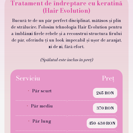
Tratament de îndreptare cu keratină
(Hair Evolution)
Bucură-te de un păr perfect disciplinat, mătăsos și plin
de strălucire. Folosim tehnologia Hair Evolution pentru
a îmblânzi firele rebele și a reconstrui structura firului
de păr, oferindu-ți un look impecabil și ușor de aranjat,
zi de zi, fără efort.
(Spălatul este inclus în preț)
Serviciu
Preț
Păr scurt
265 RON
Păr mediu
370 RON
Păr lung
450–630 RON