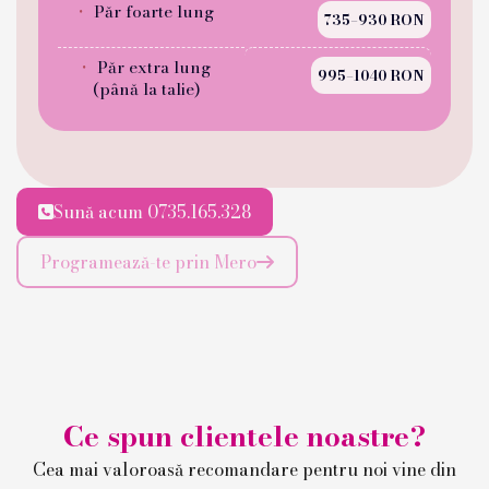
Păr foarte lung
735–930 RON
Păr extra lung
995–1040 RON
(până la talie)
Sună acum 0735.165.328

Programează-te prin Mero

Ce spun clientele noastre?
Cea mai valoroasă recomandare pentru noi vine din