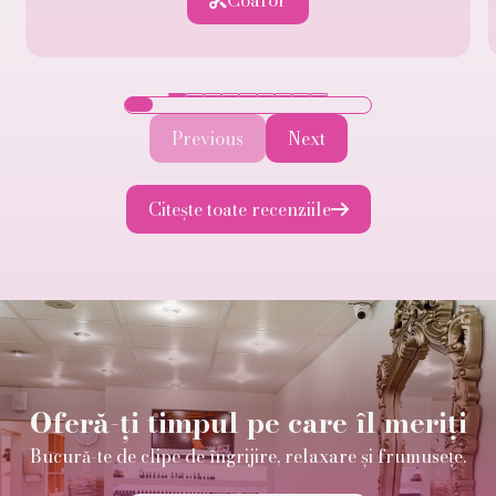
Previous
Next
Citește toate recenziile

Oferă-ți timpul pe care îl meriți
Bucură-te de clipe de îngrijire, relaxare și frumusețe.